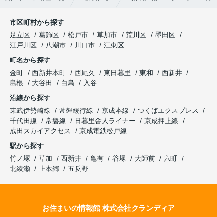
市区町村から探す
足立区
葛飾区
松戸市
草加市
荒川区
墨田区
江戸川区
八潮市
川口市
江東区
町名から探す
金町
西新井本町
西尾久
東日暮里
東和
西新井
島根
大谷田
白鳥
入谷
沿線から探す
東武伊勢崎線
常磐緩行線
京成本線
つくばエクスプレス
千代田線
常磐線
日暮里舎人ライナー
京成押上線
成田スカイアクセス
京成電鉄松戸線
駅から探す
竹ノ塚
草加
西新井
亀有
谷塚
大師前
六町
北綾瀬
上本郷
五反野
お住まいの情報館 株式会社クランディア