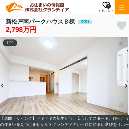
0
お気に入り
新松戸南パークハウスＢ棟
空室1
2,798万円
1
/
29
【居間・リビング】ドキドキの新生活も、安心してスタート。ぴったり
の住まいを見つけませんか？クランディアが一緒に住まい選びをサポー