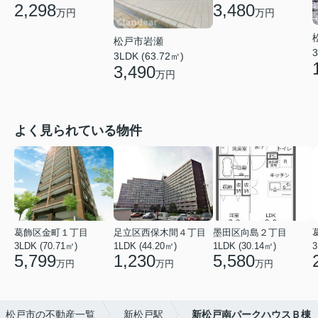
3,480
2,298
万円
万円
松戸市岩瀬
3
3LDK (63.72㎡)
3,490
万円
よく見られている物件
葛飾区金町１丁目
足立区西保木間４丁目
墨田区向島２丁目
3LDK (70.71㎡)
1LDK (44.20㎡)
1LDK (30.14㎡)
3
5,799
1,230
5,580
万円
万円
万円
松戸市の不動産一覧
新松戸駅
新松戸南パークハウスＢ棟