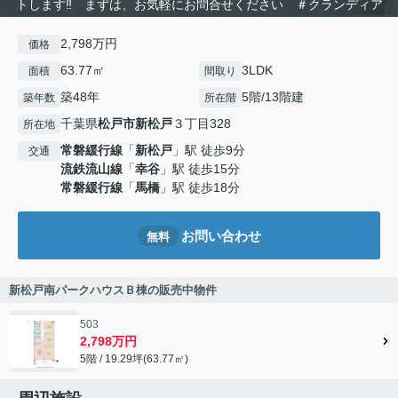
トします‼ まずは、お気軽にお問合せください ＃クランディア
2,798万円
価格
63.77㎡
3LDK
面積
間取り
築48年
5階/13階建
築年数
所在階
千葉県
松戸市
新松戸
３丁目328
所在地
常磐緩行線
「
新松戸
」駅 徒歩9分
交通
流鉄流山線
「
幸谷
」駅 徒歩15分
常磐緩行線
「
馬橋
」駅 徒歩18分
お問い合わせ
無料
新松戸南パークハウスＢ棟の販売中物件
503
2,798万円
5階 / 19.29坪(63.77㎡)