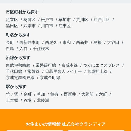
市区町村から探す
足立区
葛飾区
松戸市
草加市
荒川区
江戸川区
墨田区
八潮市
川口市
江東区
町名から探す
金町
西新井本町
西尾久
東和
西新井
島根
大谷田
白鳥
入谷
千住桜木
沿線から探す
東武伊勢崎線
常磐緩行線
京成本線
つくばエクスプレス
千代田線
常磐線
日暮里舎人ライナー
京成押上線
京成電鉄松戸線
京成金町線
駅から探す
竹ノ塚
金町
草加
亀有
西新井
大師前
六町
上本郷
谷塚
北綾瀬
お住まいの情報館 株式会社クランディア