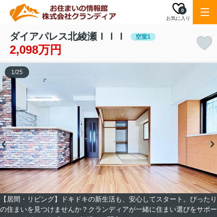
0
お気に入り
ダイアパレス北綾瀬ＩＩＩ
空室1
2,098万円
1
/
25
【居間・リビング】ドキドキの新生活も、安心してスタート。ぴったり
の住まいを見つけませんか？クランディアが一緒に住まい選びをサポー