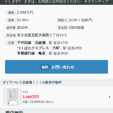
トします‼ まずは、お気軽にお問合せください ＃クランディア
2,098万円
価格
61.80㎡
2LDK＋S(納戸)
面積
間取り
築30年
1階/6階建
築年数
所在階
東京都
足立区
大谷田
５丁目10-5
所在地
千代田線
「
北綾瀬
」駅 徒歩17分
交通
つくばエクスプレス
「
六町
」駅 徒歩28分
常磐緩行線
「
亀有
」駅 徒歩30分
お問い合わせ
無料
ダイアパレス北綾瀬ＩＩＩの販売中物件
103
2,098万円
1階 / 18.69坪(61.80㎡)