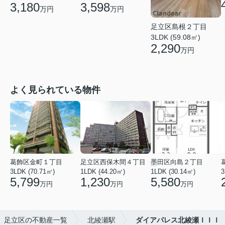
3,180
3,598
万円
万円
足立区島根２丁目
3LDK (59.08㎡)
2,290
万円
よく見られている物件
葛飾区金町１丁目
足立区西保木間４丁目
墨田区向島２丁目
3LDK (70.71㎡)
1LDK (44.20㎡)
1LDK (30.14㎡)
3
5,799
1,230
5,580
万円
万円
万円
足立区の不動産一覧
北綾瀬駅
ダイアパレス北綾瀬ＩＩＩ