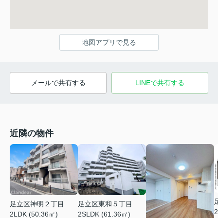
地図アプリで見る
メールで共有する
LINEで共有する
近隣の物件
足立区神明２丁目
足立区東和５丁目
2
2LDK (50.36㎡)
2SLDK (61.36㎡)