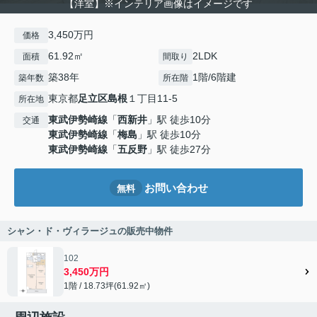
【洋室】※インテリア画像はイメージです
3,450万円
価格
61.92㎡
2LDK
面積
間取り
築38年
1階/6階建
築年数
所在階
東京都
足立区
島根
１丁目11-5
所在地
東武伊勢崎線
「
西新井
」駅 徒歩10分
交通
東武伊勢崎線
「
梅島
」駅 徒歩10分
東武伊勢崎線
「
五反野
」駅 徒歩27分
お問い合わせ
無料
シャン・ド・ヴィラージュの販売中物件
102
3,450万円
1階 / 18.73坪(61.92㎡)