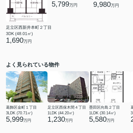
5,799
9,980
万円
万円
足立区西新井本町２丁目
3DK (48.01㎡)
1,690
万円
よく見られている物件
葛飾区金町１丁目
足立区西保木間４丁目
墨田区向島２丁目
3LDK (70.71㎡)
1LDK (44.20㎡)
1LDK (30.14㎡)
3
5,999
1,230
5,580
万円
万円
万円