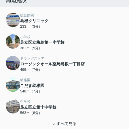
周辺施設
総合病院
島根クリニック
233ｍ（3分）
小学校
足立区立梅島第一小学校
361ｍ（5分）
ドラッグストア
ローソンクオール薬局島根一丁目店
499ｍ（7分）
幼稚園
こだま幼稚園
548ｍ（7分）
中学校
足立区立第十中学校
563ｍ（8分）
すべて見る