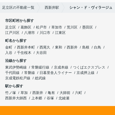
足立区の不動産一覧
西新井駅
シャン・ド・ヴィラージュ
市区町村から探す
足立区
葛飾区
松戸市
草加市
荒川区
墨田区
江戸川区
八潮市
川口市
江東区
町名から探す
金町
西新井本町
西尾久
東和
西新井
島根
白鳥
入谷
千住桜木
大谷田
沿線から探す
東武伊勢崎線
常磐緩行線
京成本線
つくばエクスプレス
千代田線
常磐線
日暮里舎人ライナー
京成押上線
京成電鉄松戸線
総武線
駅から探す
竹ノ塚
草加
西新井
亀有
大師前
六町
西新井大師西
上本郷
谷塚
北綾瀬