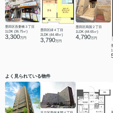
墨田区吾妻橋３丁目
墨田区両国２丁目
墨田区緑４丁目
1LDK (36.75㎡)
1LDK (44.65㎡)
2LDK (44.48㎡)
3,300
4,790
万円
万円
3,790
万円
1
よく見られている物件
足立区西保木間４丁目