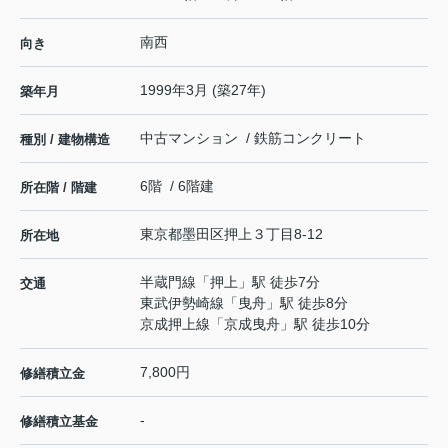
南西
向き
1999年3月 (築27年)
築年月
中古マンション / 鉄筋コンクリート
種別 / 建物構造
6階 / 6階建
所在階 / 階建
東京都
墨田区
押上
３丁目8-12
所在地
半蔵門線
「
押上
」駅 徒歩7分
交通
東武伊勢崎線
「
曳舟
」駅 徒歩8分
京成押上線
「
京成曳舟
」駅 徒歩10分
7,800円
修繕積立金
-
修繕積立基金