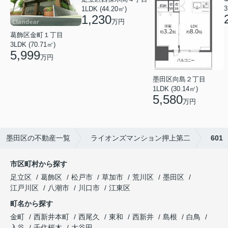
3
1LDK (44.20㎡)
1,230
万円
葛飾区金町１丁目
3LDK (70.71㎡)
5,999
万円
墨田区向島２丁目
1LDK (30.14㎡)
5,580
万円
墨田区の不動産一覧
ライオンズマンション押上第二
601
市区町村から探す
足立区
葛飾区
松戸市
草加市
荒川区
墨田区
江戸川区
八潮市
川口市
江東区
町名から探す
金町
西新井本町
西尾久
東和
西新井
島根
白鳥
入谷
千住桜木
大谷田