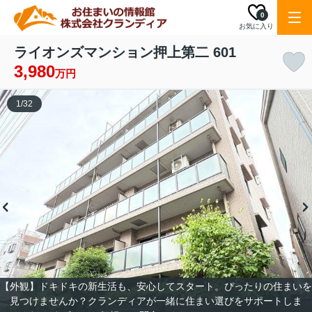
0
お気に入り
ライオンズマンション押上第二 601
3,980
万円
1
/
32
【外観】ドキドキの新生活も、安心してスタート。ぴったりの住まいを
見つけませんか？クランディアが一緒に住まい選びをサポートしま