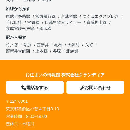
沿線から探す
東武伊勢崎線
常磐緩行線
京成本線
つくばエクスプレス
千代田線
常磐線
日暮里舎人ライナー
京成押上線
京成電鉄松戸線
総武線
駅から探す
竹ノ塚
草加
西新井
亀有
大師前
六町
西新井大師西
上本郷
谷塚
北綾瀬
お住まいの情報館 株式会社クランディア
電話をする
お問い合わせ
〒124-0001
東京都葛飾区小菅４丁目8-13
営業時間：
9:30~19:00
定休日：
水曜日