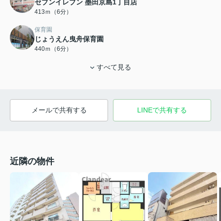
セブンイレブン 墨田京島1丁目店
413ｍ（6分）
保育園
じょうえん曳舟保育園
440ｍ（6分）
すべて見る
メールで共有する
LINEで共有する
近隣の物件