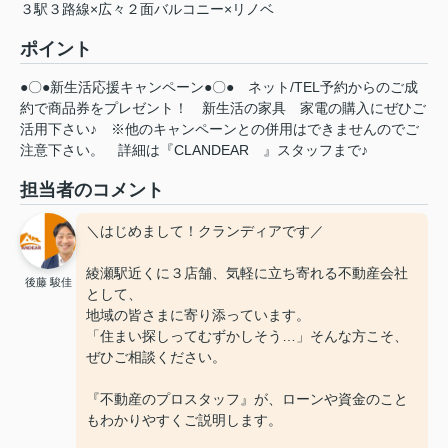
３駅３路線×広々２面バルコニー×リノベ
ポイント
●〇●新生活応援キャンペーン●〇●
ネット/TEL予約からのご成
約で商品券をプレゼント！
新生活の家具
家電の購入にぜひご
活用下さい♪
※他のキャンペーンとの併用はできませんのでご
注意下さい。
詳細は『CLANDEAR
』スタッフまで♪
担当者のコメント
＼はじめまして！クランディアです／
綾瀬駅近くに３店舗、気軽に立ち寄れる不動産会社
後藤 駿佳
として、
地域の皆さまに寄り添っています。
「住まい探しってむずかしそう…」そんな方こそ、
ぜひご相談ください。
『不動産のプロスタッフ』が、ローンや資金のこと
もわかりやすくご説明します。