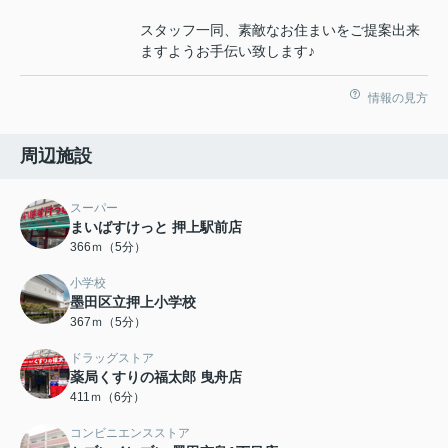
スタッフ一同、素敵なお住まいをご提案出来
ますようお手伝い致します♪
情報の見方
周辺施設
スーパー
まいばすけっと 押上駅前店
366ｍ（5分）
小学校
墨田区立押上小学校
367ｍ（5分）
ドラッグストア
薬局くすりの福太郎 曳舟店
411ｍ（6分）
コンビニエンスストア