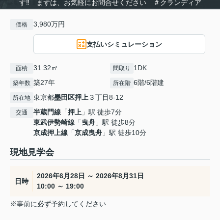
す‼ まずは、お気軽にお問合せください ＃クランディア
3,980万円
価格
支払いシミュレーション
31.32㎡
1DK
面積
間取り
築27年
6階/6階建
築年数
所在階
東京都
墨田区
押上
３丁目8-12
所在地
半蔵門線
「
押上
」駅 徒歩7分
交通
東武伊勢崎線
「
曳舟
」駅 徒歩8分
京成押上線
「
京成曳舟
」駅 徒歩10分
現地見学会
2026年6月28日 ～ 2026年8月31日
日時
10:00 ～ 19:00
※事前に必ず予約してください