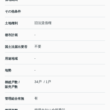
その他条件
旧法賃借権
土地権利
-
都市計画
不要
国土法届出要否
-
用途地域
-
地勢
34戸 / 1戸
棟総戸数 /
販売戸数
有
管理組合有無