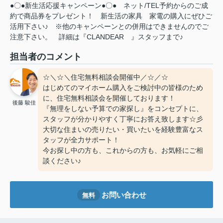
●〇●新生活応援キャンペーン●〇●
ネット/TEL予約からのご成
約で商品券をプレゼント！
新生活の家具
家電の購入にぜひご
活用下さい♪
※他のキャンペーンとの併用はできませんのでご
注意下さい。
詳細は『CLANDEAR
』スタッフまで♪
担当者のコメント
☆＼☆＼住宅無料相談会開催中／☆／☆
はじめてのマイホーム購入をご検討中の皆様のため
に、住宅無料相談会を開催しております！
後藤 駿佳
『無理をしない予算での家探し』をコンセプトに、
スタッフが分かりやすく丁寧にお答え致します☆彡
大切な住まいの売りたい・買いたいを経験豊富なス
タッフが全力サポート！
今お探し中の方も、これからの方も、お気軽にご相
談ください♪
お問い合わせ
無料