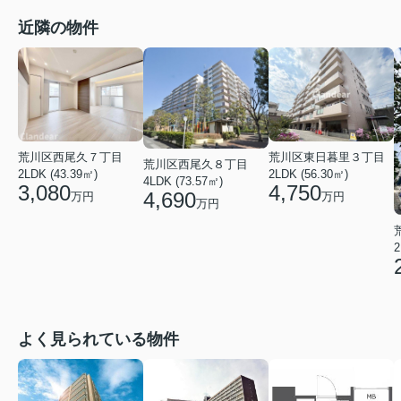
近隣の物件
荒川区西尾久７丁目
荒川区東日暮里３丁目
荒川区西尾久８丁目
2LDK (43.39㎡)
2LDK (56.30㎡)
4LDK (73.57㎡)
3,080
4,750
4,690
万円
万円
万円
2
よく見られている物件