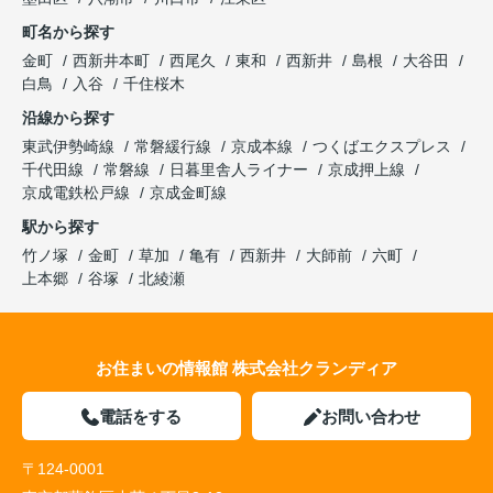
町名から探す
金町
西新井本町
西尾久
東和
西新井
島根
大谷田
白鳥
入谷
千住桜木
沿線から探す
東武伊勢崎線
常磐緩行線
京成本線
つくばエクスプレス
千代田線
常磐線
日暮里舎人ライナー
京成押上線
京成電鉄松戸線
京成金町線
駅から探す
竹ノ塚
金町
草加
亀有
西新井
大師前
六町
上本郷
谷塚
北綾瀬
お住まいの情報館 株式会社クランディア
電話をする
お問い合わせ
〒124-0001