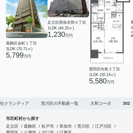
足立区西保木間４丁目
3
1LDK (44.20㎡)
1,230
万円
葛飾区金町１丁目
3LDK (70.71㎡)
5,799
万円
墨田区向島２丁目
1LDK (30.14㎡)
5,580
万円
社クランディア
荒川区の不動産一覧
大和コーポ
302
市区町村から探す
足立区
葛飾区
松戸市
草加市
荒川区
江戸川区
墨田区
八潮市
川口市
江東区