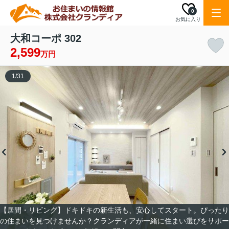
0
お気に入り
大和コーポ 302
2,599
万円
1
/
31
【居間・リビング】ドキドキの新生活も、安心してスタート。ぴったり
の住まいを見つけませんか？クランディアが一緒に住まい選びをサポー