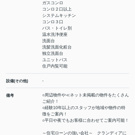
ガスコンロ
コンロ２口以上
システムキッチン
コンロ３口
バス・トイレ別
温水洗浄便座
洗面台
洗髪洗面化粧台
独立洗面台
ユニットバス
住戸内覧可能
-
設備(その他)
○周辺物件や≪ネット未掲載の物件をたくさん
備考
ご紹介！
○経験10年以上のスタッフが地域や物件の特
徴をご案内！
○平日や夜でもお客様に合わせてご案内可能！
～住宅ローンの強い会社～ クランディアに