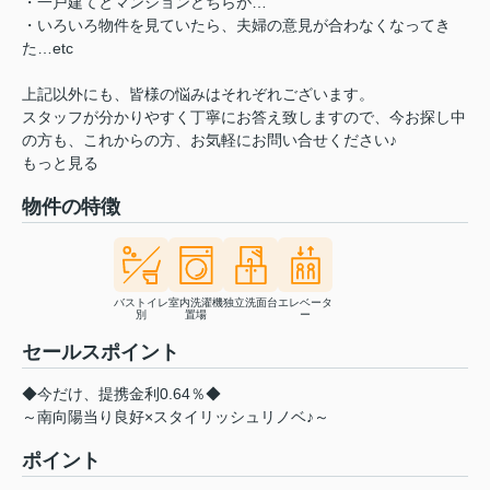
・一戸建てとマンションどちらが…
・いろいろ物件を見ていたら、夫婦の意見が合わなくなってき
た…etc
上記以外にも、皆様の悩みはそれぞれございます。
スタッフが分かりやすく丁寧にお答え致しますので、今お探し中
の方も、これからの方、お気軽にお問い合せください♪
もっと見る
物件の特徴
バストイレ
室内洗濯機
独立洗面台
エレベータ
別
置場
ー
セールスポイント
◆今だけ、提携金利0.64％◆
～南向陽当り良好×スタイリッシュリノベ♪～
ポイント