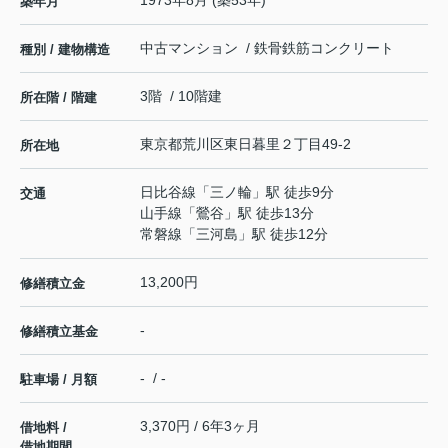
1973年8月 (築53年)
築年月
中古マンション / 鉄骨鉄筋コンクリート
種別 / 建物構造
3階 / 10階建
所在階 / 階建
東京都
荒川区
東日暮里
２丁目49-2
所在地
日比谷線
「
三ノ輪
」駅 徒歩9分
交通
山手線
「
鶯谷
」駅 徒歩13分
常磐線
「
三河島
」駅 徒歩12分
13,200円
修繕積立金
-
修繕積立基金
- / -
駐車場 / 月額
3,370円 / 6年3ヶ月
借地料 /
借地期間