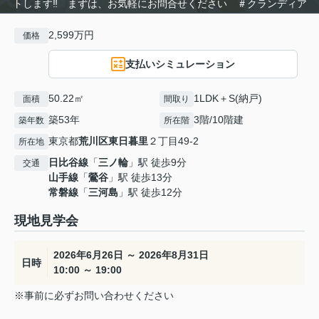
トします‼ まずは、お気軽にお問合せください ＃クランディア
2,599万円
価格
支払いシミュレーション
50.22㎡
1LDK＋S(納戸)
面積
間取り
築53年
3階/10階建
築年数
所在階
東京都
荒川区
東日暮里
２丁目49-2
所在地
日比谷線
「
三ノ輪
」駅 徒歩9分
交通
山手線
「
鶯谷
」駅 徒歩13分
常磐線
「
三河島
」駅 徒歩12分
現地見学会
2026年6月26日 ～ 2026年8月31日
日時
10:00 ～ 19:00
※事前に必ずお問い合わせください